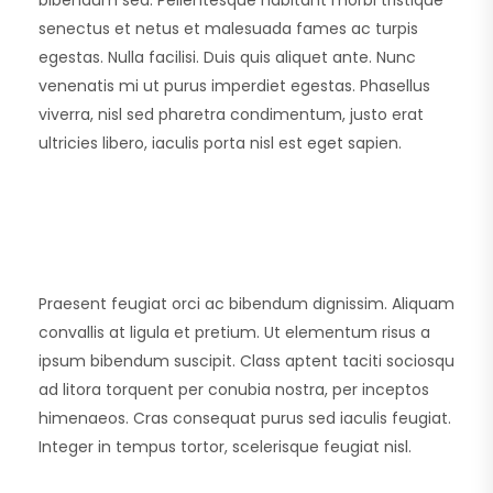
bibendum sed. Pellentesque habitant morbi tristique
senectus et netus et malesuada fames ac turpis
egestas. Nulla facilisi. Duis quis aliquet ante. Nunc
venenatis mi ut purus imperdiet egestas. Phasellus
viverra, nisl sed pharetra condimentum, justo erat
ultricies libero, iaculis porta nisl est eget sapien.
Praesent feugiat orci ac bibendum dignissim. Aliquam
convallis at ligula et pretium. Ut elementum risus a
ipsum bibendum suscipit. Class aptent taciti sociosqu
ad litora torquent per conubia nostra, per inceptos
himenaeos. Cras consequat purus sed iaculis feugiat.
Integer in tempus tortor, scelerisque feugiat nisl.