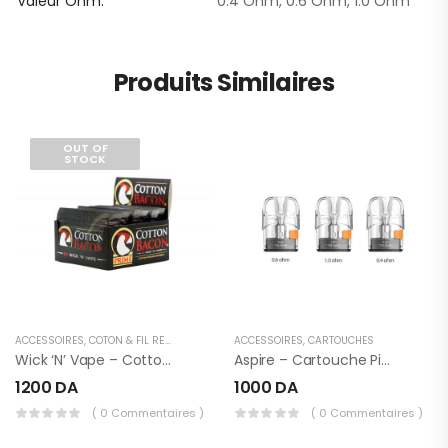
Valeur Ohm
0.4 Ohm, 0.6 Ohm, 1.0 Ohm
Produits Similaires
OUT OF
STOCK
ACCESSOIRES
,
COTON & FIL RÉSISTIF
ACCESSOIRES
,
CARTOUCHES
Wick ‘n’ Vape – Cotton Bacon Prime
Aspire – Cartouche Pixo 3ml
1200
DA
1000
DA
( 0 Commentaires )
( 0 Commentaires )