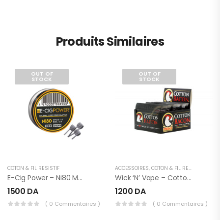
Produits Similaires
OUT OF
OUT OF
STOCK
STOCK
COTON & FIL RÉSISTIF
ACCESSOIRES
,
COTON & FIL RÉSISTIF
E-Cig Power – Ni80 MTL Dual Core Fused Clapton X10
Wick ‘n’ Vape – Cotton Bacon Prime
1500
DA
1200
DA
( 0 Commentaires )
( 0 Commentaires )