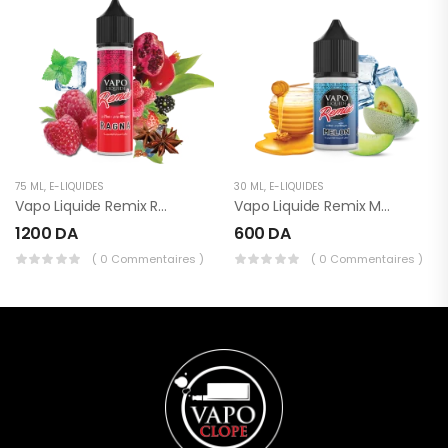
75 ML
,
E-LIQUIDES
30 ML
,
E-LIQUIDES
Vapo Liquide Remix Ragna 75ml
Vapo Liquide Remix Melon 30ml
1200
DA
600
DA
( 0 Commentaires )
( 0 Commentaires )