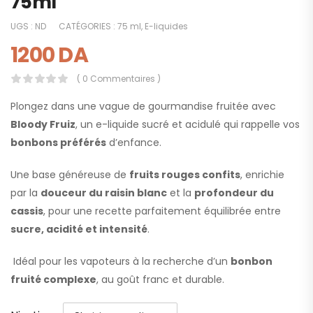
75ml
UGS :
ND
CATÉGORIES :
75 ml
,
E-liquides
1200
DA
( 0 Commentaires )
Plongez dans une vague de gourmandise fruitée avec
Bloody Fruiz
, un e-liquide sucré et acidulé qui rappelle vos
bonbons préférés
d’enfance.
Une base généreuse de
fruits rouges confits
, enrichie
par la
douceur du raisin blanc
et la
profondeur du
cassis
, pour une recette parfaitement équilibrée entre
sucre, acidité et intensité
.
Idéal pour les vapoteurs à la recherche d’un
bonbon
fruité complexe
, au goût franc et durable.