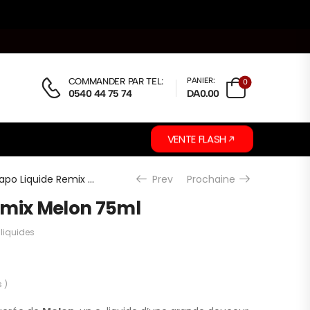
COMMANDER PAR TEL:
PANIER:
0
0540 44 75 74
DA0.00
VENTE FLASH
Vapo Liquide Remix Melon 75ml
Prev
Prochaine
emix Melon 75ml
-liquides
 )