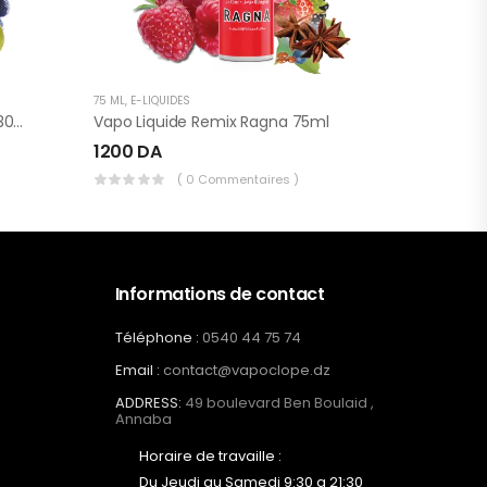
75 ML
,
E-LIQUIDES
Vapo Liquide Remix Purple Lips 30ml
Vapo Liquide Remix Ragna 75ml
1200
DA
( 0 Commentaires )
Informations de contact
Téléphone :
0540 44 75 74
Email :
contact@vapoclope.dz
ADDRESS:
49 boulevard Ben Boulaid ,
Annaba
Horaire de travaille :
Du Jeudi au Samedi 9:30 a 21:30