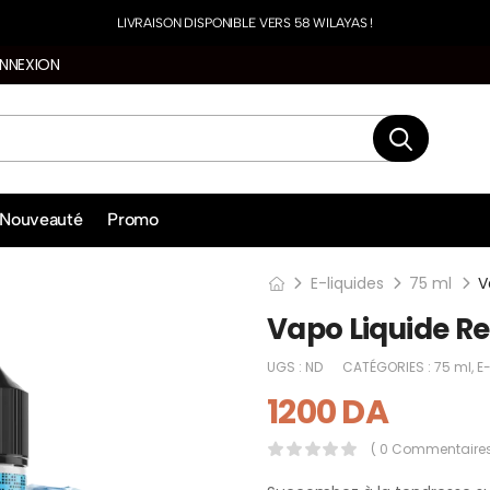
LIVRAISON DISPONIBLE VERS 58 WILAYAS !
NNEXION
Nouveauté
Promo
E-liquides
75 ml
Vapo Liquide R
UGS :
ND
CATÉGORIES :
75 ml
,
E
1200
DA
( 0 Commentaires