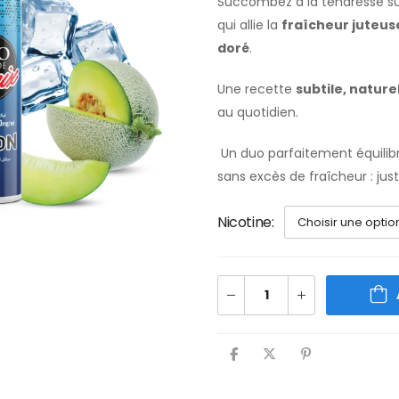
Succombez à la tendresse s
qui allie la
fraîcheur juteus
doré
.
Une recette
subtile, nature
au quotidien.
Un duo parfaitement équilib
sans excès de fraîcheur : just
Nicotine