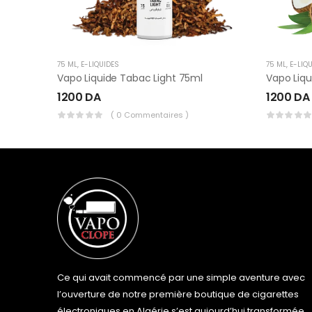
75 ML
,
E-LIQUIDES
75 ML
,
E-LIQ
Vapo Liquide Tabac Light 75ml
1200
DA
1200
DA
( 0 Commentaires )
Ce qui avait commencé par une simple aventure avec
l’ouverture de notre première boutique de cigarettes
électroniques en Algérie s’est aujourd’hui transformée