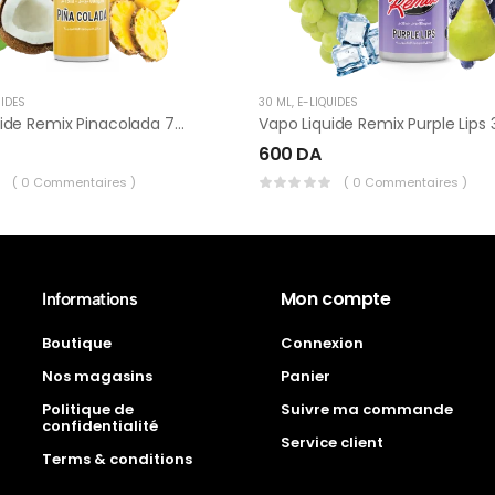
UIDES
30 ML
,
E-LIQUIDES
Vapo Liquide Remix Pinacolada 75ml
600
DA
( 0 Commentaires )
( 0 Commentaires )
Mon compte
Informations
Boutique
Connexion
Nos magasins
Panier
Politique de
Suivre ma commande
confidentialité
Service client
Terms & conditions