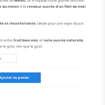
ucrée de
Melon
, un e-liquide d’une grande douceur
e du melon
à la
rondeur sucrée d’un filet de miel
lle et réconfortante
, idéale pour une vape douce
ré entre
fruit bien mûr
et
note sucrée naturelle
,
e le goût, rien que le goût.
Ajouter au panier